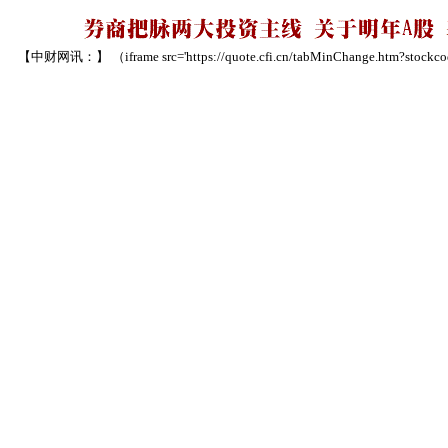
【中财网讯：】 （iframe src='https://quote.cfi.cn/tabMinChange.htm?stockcode=