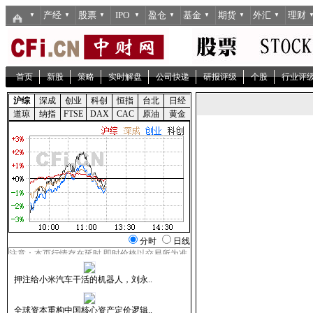
产经
股票
IPO
盈仓
基金
期货
外汇
理财
▼
▼
▼
▼
▼
▼
▼
▼
首页
新股
策略
实时解盘
公司快递
研报评级
个股
行业评